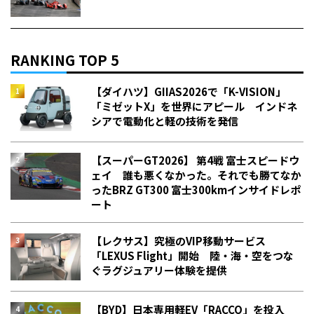
RANKING TOP 5
【ダイハツ】GIIAS2026で「K-VISION」
「ミゼットX」を世界にアピール インドネ
シアで電動化と軽の技術を発信
【スーパーGT2026】 第4戦 富士スピードウ
ェイ 誰も悪くなかった。それでも勝てなか
った――BRZ GT300 富士300kmインサイドレポ
ート
【レクサス】究極のVIP移動サービス
「LEXUS Flight」開始 陸・海・空をつな
ぐラグジュアリー体験を提供
【BYD】日本専用軽EV「RACCO」を投入