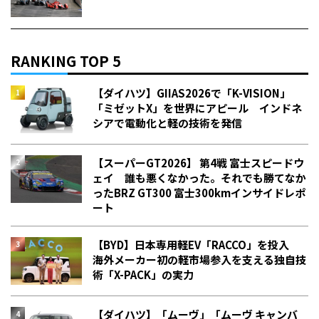
RANKING TOP 5
【ダイハツ】GIIAS2026で「K-VISION」
「ミゼットX」を世界にアピール インドネ
シアで電動化と軽の技術を発信
【スーパーGT2026】 第4戦 富士スピードウ
ェイ 誰も悪くなかった。それでも勝てなか
った――BRZ GT300 富士300kmインサイドレポ
ート
【BYD】日本専用軽EV「RACCO」を投入
海外メーカー初の軽市場参入を支える独自技
術「X-PACK」の実力
【ダイハツ】「ムーヴ」「ムーヴ キャンバ