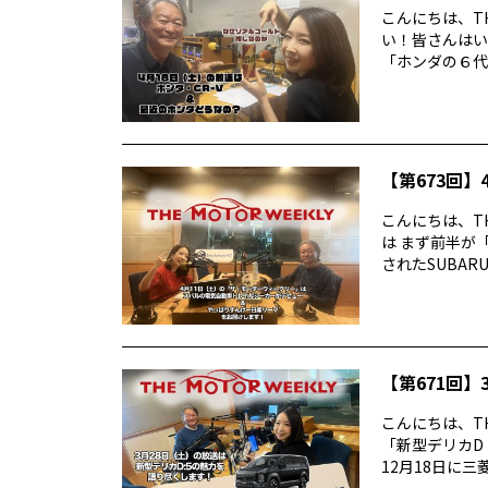
こんにちは、TH
い！皆さんはい
「ホンダの６代目
【第673回】4
こんにちは、TH
は まず前半が
されたSUBARUの
【第671回】3
こんにちは、TH
「新型デリカD
12月18日に三菱デ