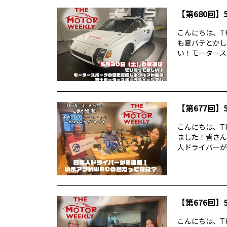
【第680回】5
こんにちは、TH
も夏バテとかし
い！モータースポ
【第677回】5
こんにちは、TH
ました！皆さん
人ドライバーが2
【第676回】5
こんにちは、TH