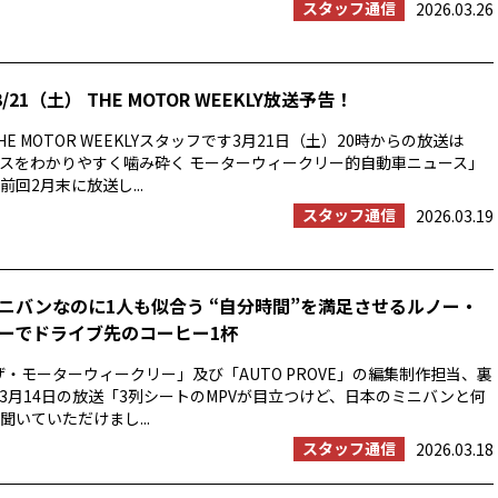
スタッフ通信
2026.03.26
/21（土） THE MOTOR WEEKLY放送予告！
E MOTOR WEEKLYスタッフです3月21日（土）20時からの放送は
スをわかりやすく噛み砕く モーターウィークリー的自動車ニュース」
回2月末に放送し...
スタッフ通信
2026.03.19
ニバンなのに1人も似合う “自分時間”を満足させるルノー・
ーでドライブ先のコーヒー1杯
ザ・モーターウィークリー」及び「AUTO PROVE」の編集制作担当、裏
3月14日の放送「3列シートのMPVが目立つけど、日本のミニバンと何
聞いていただけまし...
スタッフ通信
2026.03.18