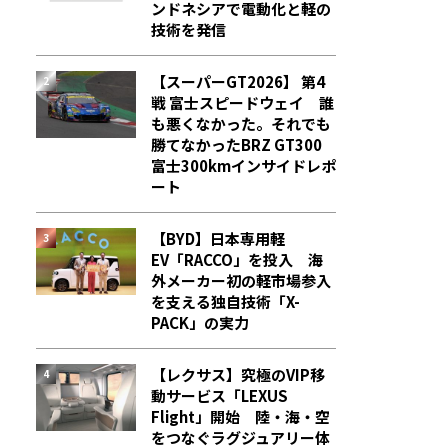
ンドネシアで電動化と軽の
技術を発信
【スーパーGT2026】 第4
戦 富士スピードウェイ 誰
も悪くなかった。それでも
勝てなかった――BRZ GT300
富士300kmインサイドレポ
ート
【BYD】日本専用軽
EV「RACCO」を投入 海
外メーカー初の軽市場参入
を支える独自技術「X-
PACK」の実力
【レクサス】究極のVIP移
動サービス「LEXUS
Flight」開始 陸・海・空
をつなぐラグジュアリー体