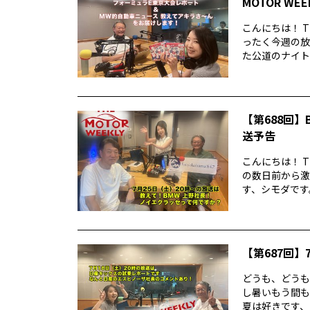
MOTOR WE
こんにちは！ T
ったく今週の放
た公道のナイトレ
【第688回】B
送予告
こんにちは！ T
の数日前から激
す、シモダです。
【第687回】7
どうも、どうもど
し暑いもう間も
夏は好きです、シ