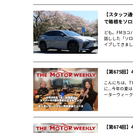
【スタッフ通
で箱根をソロ活
ども。FMヨコ
話しした「ソロ
イブしてきました
【第675回】4
こんにちは、TH
に....今年
ーターウィークリ
【第674回】4