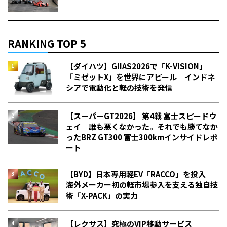
RANKING TOP 5
【ダイハツ】GIIAS2026で「K-VISION」
「ミゼットX」を世界にアピール インドネ
シアで電動化と軽の技術を発信
【スーパーGT2026】 第4戦 富士スピードウ
ェイ 誰も悪くなかった。それでも勝てなか
った――BRZ GT300 富士300kmインサイドレポ
ート
【BYD】日本専用軽EV「RACCO」を投入
海外メーカー初の軽市場参入を支える独自技
術「X-PACK」の実力
【レクサス】究極のVIP移動サービス