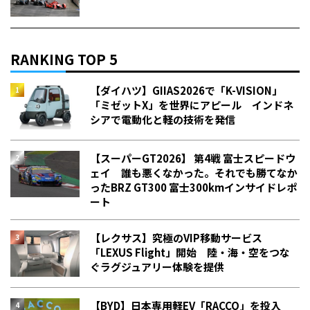
RANKING TOP 5
【ダイハツ】GIIAS2026で「K-VISION」
「ミゼットX」を世界にアピール インドネ
シアで電動化と軽の技術を発信
【スーパーGT2026】 第4戦 富士スピードウ
ェイ 誰も悪くなかった。それでも勝てなか
った――BRZ GT300 富士300kmインサイドレポ
ート
【レクサス】究極のVIP移動サービス
「LEXUS Flight」開始 陸・海・空をつな
ぐラグジュアリー体験を提供
【BYD】日本専用軽EV「RACCO」を投入