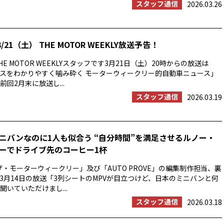
スタッフ通信
2026.03.26
/21（土） THE MOTOR WEEKLY放送予告！
E MOTOR WEEKLYスタッフです3月21日（土）20時からの放送は
スをわかりやすく噛み砕く モーターウィークリー的自動車ニュース」
回2月末に放送し...
スタッフ通信
2026.03.19
ニバンなのに1人も似合う “自分時間”を満足させるルノー・
ーでドライブ先のコーヒー1杯
ザ・モーターウィークリー」及び「AUTO PROVE」の編集制作担当、裏
3月14日の放送「3列シートのMPVが目立つけど、日本のミニバンと何
聞いていただけまし...
スタッフ通信
2026.03.18