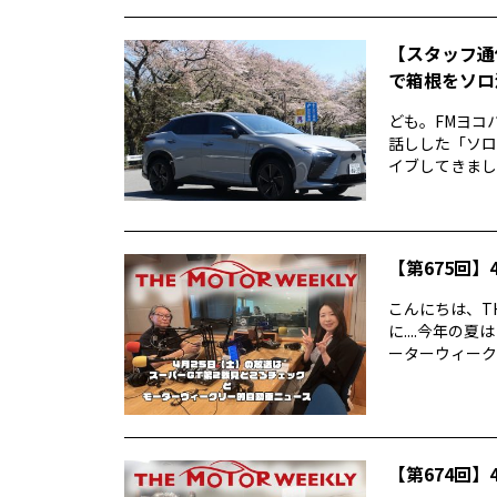
【スタッフ通
で箱根をソロ活
ども。FMヨコ
話しした「ソロ
イブしてきました
【第675回】4
こんにちは、TH
に....今年
ーターウィークリ
【第674回】4