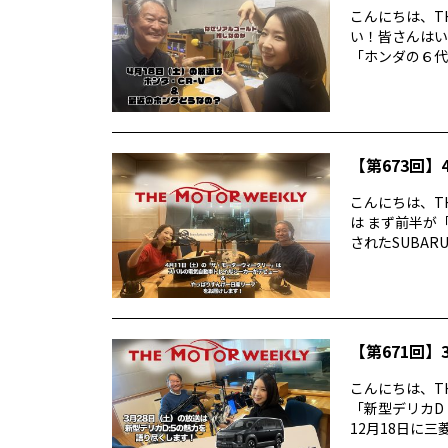
こんにちは、TH
い！皆さんはい
「ホンダの６代目
【第673回】4
こんにちは、TH
は まず前半が
されたSUBARUの
【第671回】3
こんにちは、TH
「新型デリカD
12月18日に三菱デ