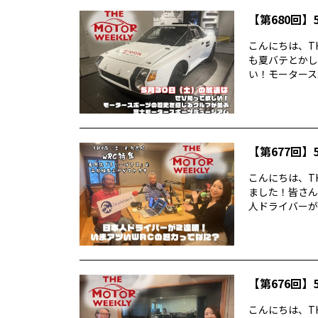
【第680回】5
こんにちは、TH
も夏バテとかし
い！モータースポ
【第677回】5
こんにちは、TH
ました！皆さん
人ドライバーが2
【第676回】5
こんにちは、TH