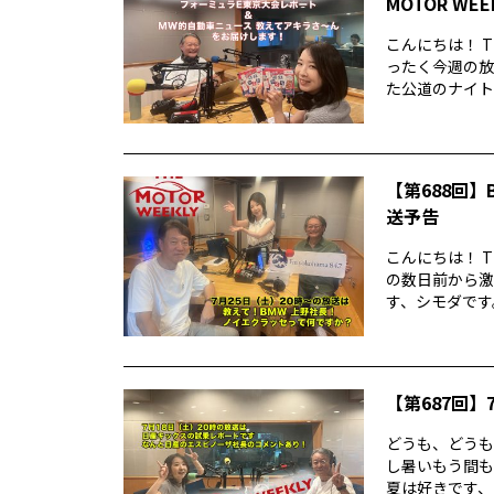
MOTOR WE
こんにちは！ T
ったく今週の放
た公道のナイトレ
【第688回】B
送予告
こんにちは！ T
の数日前から激
す、シモダです。
【第687回】7
どうも、どうもど
し暑いもう間も
夏は好きです、シ