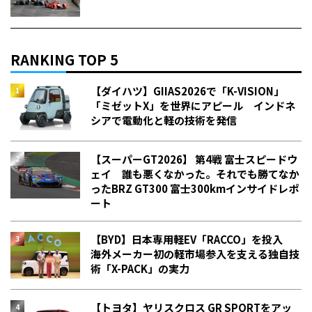
RANKING TOP 5
【ダイハツ】GIIAS2026で「K-VISION」
「ミゼットX」を世界にアピール インドネ
シアで電動化と軽の技術を発信
【スーパーGT2026】 第4戦 富士スピードウ
ェイ 誰も悪くなかった。それでも勝てなか
った――BRZ GT300 富士300kmインサイドレポ
ート
【BYD】日本専用軽EV「RACCO」を投入
海外メーカー初の軽市場参入を支える独自技
術「X-PACK」の実力
【トヨタ】ヤリスクロス GR SPORTをアッ