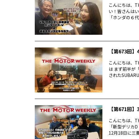
こんにちは、TH
い！皆さんはい
「ホンダの６代目
【第673回】4
こんにちは、TH
は まず前半が
されたSUBARUの
【第671回】3
こんにちは、TH
「新型デリカD
12月18日に三菱デ