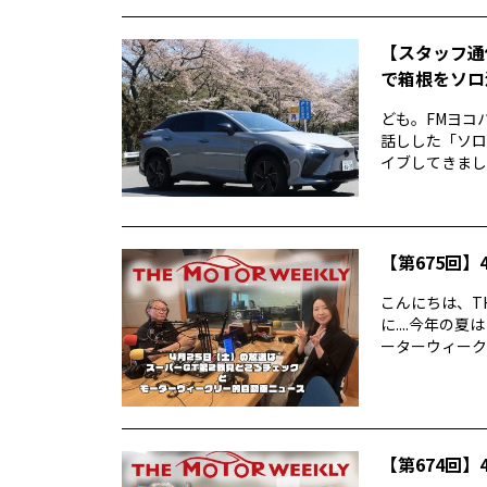
【スタッフ通
で箱根をソロ活
ども。FMヨコ
話しした「ソロ
イブしてきました
【第675回】4
こんにちは、TH
に....今年
ーターウィークリ
【第674回】4