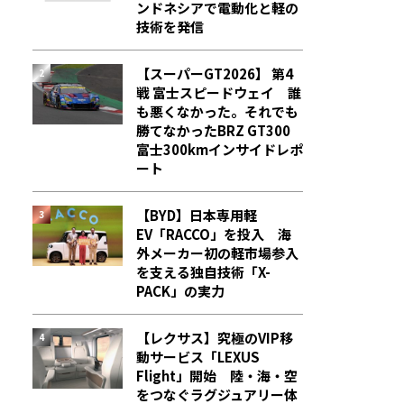
ンドネシアで電動化と軽の
技術を発信
【スーパーGT2026】 第4
戦 富士スピードウェイ 誰
も悪くなかった。それでも
勝てなかった――BRZ GT300
富士300kmインサイドレポ
ート
【BYD】日本専用軽
EV「RACCO」を投入 海
外メーカー初の軽市場参入
を支える独自技術「X-
PACK」の実力
【レクサス】究極のVIP移
動サービス「LEXUS
Flight」開始 陸・海・空
をつなぐラグジュアリー体