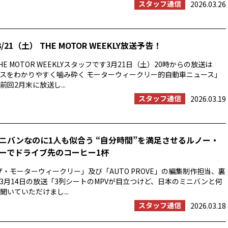
スタッフ通信
2026.03.26
/21（土） THE MOTOR WEEKLY放送予告！
E MOTOR WEEKLYスタッフです3月21日（土）20時からの放送は
スをわかりやすく噛み砕く モーターウィークリー的自動車ニュース」
回2月末に放送し...
スタッフ通信
2026.03.19
ニバンなのに1人も似合う “自分時間”を満足させるルノー・
ーでドライブ先のコーヒー1杯
ザ・モーターウィークリー」及び「AUTO PROVE」の編集制作担当、裏
3月14日の放送「3列シートのMPVが目立つけど、日本のミニバンと何
聞いていただけまし...
スタッフ通信
2026.03.18