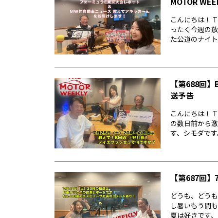
MOTOR WE
こんにちは！ T
ったく今週の放
た公道のナイトレ
【第688回】B
送予告
こんにちは！ T
の数日前から激
す、シモダです。
【第687回】7
どうも、どうもど
し暑いもう間も
夏は好きです、シ