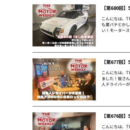
【第680回】5
こんにちは、TH
も夏バテとかし
い！モータースポ
【第677回】5
こんにちは、TH
ました！皆さん
人ドライバーが2
【第676回】5
こんにちは、TH