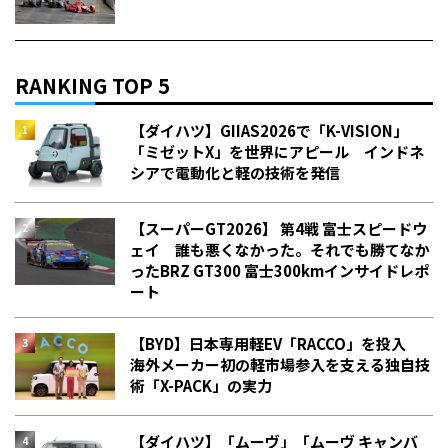
RANKING TOP 5
【ダイハツ】GIIAS2026で「K-VISION」
「ミゼットX」を世界にアピール インドネ
シアで電動化と軽の技術を発信
【スーパーGT2026】 第4戦 富士スピードウ
ェイ 誰も悪くなかった。それでも勝てなか
った――BRZ GT300 富士300kmインサイドレポ
ート
【BYD】日本専用軽EV「RACCO」を投入
海外メーカー初の軽市場参入を支える独自技
術「X-PACK」の実力
【ダイハツ】「ムーヴ」「ムーヴ キャンバ