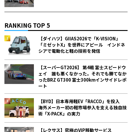
RANKING TOP 5
【ダイハツ】GIIAS2026で「K-VISION」
「ミゼットX」を世界にアピール インドネ
シアで電動化と軽の技術を発信
【スーパーGT2026】 第4戦 富士スピードウ
ェイ 誰も悪くなかった。それでも勝てなか
った――BRZ GT300 富士300kmインサイドレポ
ート
【BYD】日本専用軽EV「RACCO」を投入
海外メーカー初の軽市場参入を支える独自技
術「X-PACK」の実力
【レクサス】究極のVIP移動サービス