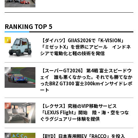
RANKING TOP 5
【ダイハツ】GIIAS2026で「K-VISION」
「ミゼットX」を世界にアピール インドネ
シアで電動化と軽の技術を発信
【スーパーGT2026】 第4戦 富士スピードウ
ェイ 誰も悪くなかった。それでも勝てなか
った――BRZ GT300 富士300kmインサイドレポ
ート
【レクサス】究極のVIP移動サービス
「LEXUS Flight」開始 陸・海・空をつな
ぐラグジュアリー体験を提供
【BYD】日本専用軽EV「RACCO」を投入