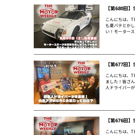
【第680回】5
こんにちは、TH
も夏バテとかし
い！モータースポ
【第677回】5
こんにちは、TH
ました！皆さん
人ドライバーが2
【第676回】5
こんにちは、TH