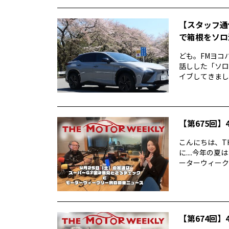
【スタッフ通
で箱根をソロ活
ども。FMヨコ
話しした「ソロ
イブしてきました
【第675回】4
こんにちは、TH
に....今年
ーターウィークリ
【第674回】4