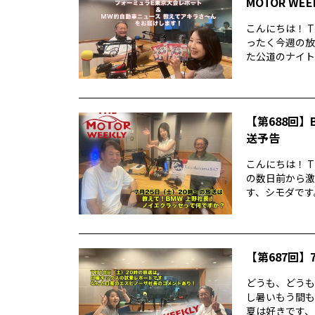
MOTOR WE
こんにちは！ T
ったく今週の放
た公道のナイトレ
【第688回】B
送予告
こんにちは！ T
の数日前から激
す、シモダです。
【第687回】7
どうも、どうもど
し暑いもう間も
夏は好きです、シ