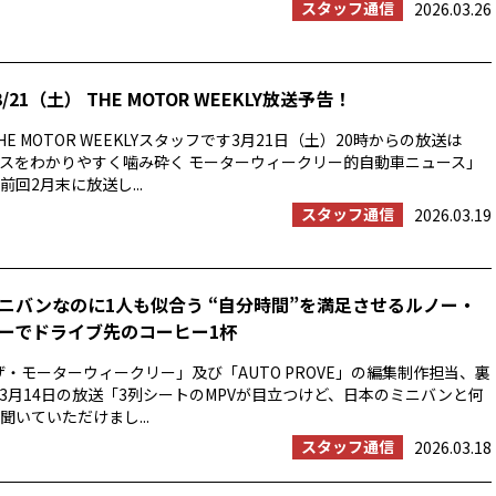
スタッフ通信
2026.03.26
/21（土） THE MOTOR WEEKLY放送予告！
E MOTOR WEEKLYスタッフです3月21日（土）20時からの放送は
スをわかりやすく噛み砕く モーターウィークリー的自動車ニュース」
回2月末に放送し...
スタッフ通信
2026.03.19
ニバンなのに1人も似合う “自分時間”を満足させるルノー・
ーでドライブ先のコーヒー1杯
ザ・モーターウィークリー」及び「AUTO PROVE」の編集制作担当、裏
3月14日の放送「3列シートのMPVが目立つけど、日本のミニバンと何
聞いていただけまし...
スタッフ通信
2026.03.18