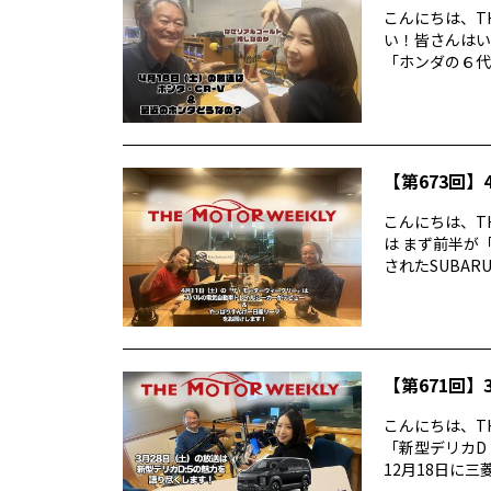
こんにちは、TH
い！皆さんはい
「ホンダの６代目
【第673回】4
こんにちは、TH
は まず前半が
されたSUBARUの
【第671回】3
こんにちは、TH
「新型デリカD
12月18日に三菱デ