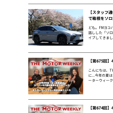
【スタッフ通
で箱根をソロ活
ども。FMヨコ
話しした「ソロ
イブしてきました
【第675回】4
こんにちは、TH
に....今年
ーターウィークリ
【第674回】4