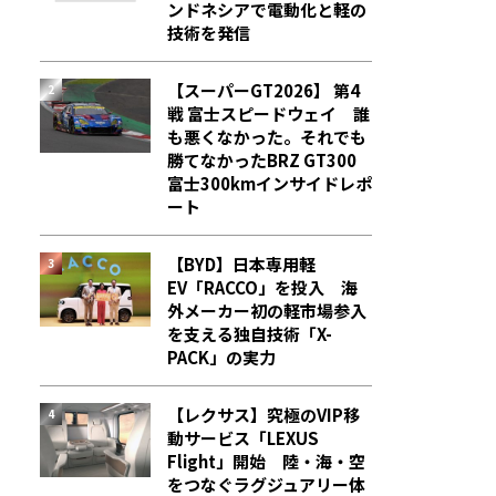
ンドネシアで電動化と軽の
技術を発信
【スーパーGT2026】 第4
戦 富士スピードウェイ 誰
も悪くなかった。それでも
勝てなかった――BRZ GT300
富士300kmインサイドレポ
ート
【BYD】日本専用軽
EV「RACCO」を投入 海
外メーカー初の軽市場参入
を支える独自技術「X-
PACK」の実力
【レクサス】究極のVIP移
動サービス「LEXUS
Flight」開始 陸・海・空
をつなぐラグジュアリー体