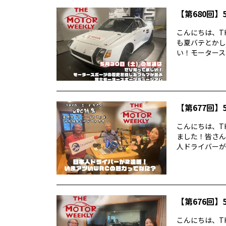
【第680回】5
こんにちは、TH
も夏バテとかし
い！モータースポ
【第677回】5
こんにちは、TH
ました！皆さん
人ドライバーが2
【第676回】5
こんにちは、TH