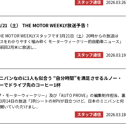
スタッフ通信
2026.03.26
/21（土） THE MOTOR WEEKLY放送予告！
E MOTOR WEEKLYスタッフです3月21日（土）20時からの放送は
スをわかりやすく噛み砕く モーターウィークリー的自動車ニュース」
回2月末に放送し...
スタッフ通信
2026.03.19
ニバンなのに1人も似合う “自分時間”を満足させるルノー・
ーでドライブ先のコーヒー1杯
ザ・モーターウィークリー」及び「AUTO PROVE」の編集制作担当、裏
3月14日の放送「3列シートのMPVが目立つけど、日本のミニバンと何
聞いていただけまし...
スタッフ通信
2026.03.18