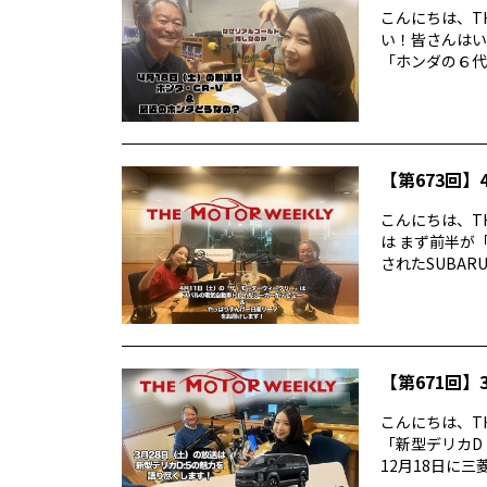
こんにちは、TH
い！皆さんはい
「ホンダの６代目
【第673回】4
こんにちは、TH
は まず前半が
されたSUBARUの
【第671回】3
こんにちは、TH
「新型デリカD
12月18日に三菱デ