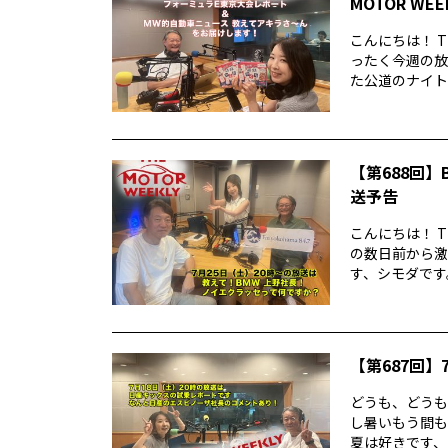
MOTOR WE
こんにちは！ T
ったく今週の放
た公道のナイトレ
【第688回】B
送予告
こんにちは！ T
の数日前から激
す、シモダです。
【第687回】7
どうも、どうもど
し暑いもう間も
夏は好きです、シ