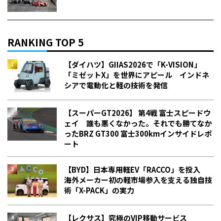
RANKING TOP 5
【ダイハツ】GIIAS2026で「K-VISION」
「ミゼットX」を世界にアピール インドネ
シアで電動化と軽の技術を発信
【スーパーGT2026】 第4戦 富士スピードウ
ェイ 誰も悪くなかった。それでも勝てなか
った――BRZ GT300 富士300kmインサイドレポ
ート
【BYD】日本専用軽EV「RACCO」を投入
海外メーカー初の軽市場参入を支える独自技
術「X-PACK」の実力
【レクサス】究極のVIP移動サービス