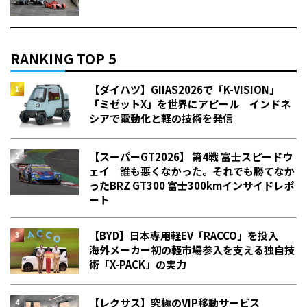
RANKING TOP 5
【ダイハツ】GIIAS2026で「K-VISION」
「ミゼットX」を世界にアピール インドネ
シアで電動化と軽の技術を発信
【スーパーGT2026】 第4戦 富士スピードウ
ェイ 誰も悪くなかった。それでも勝てなか
った――BRZ GT300 富士300kmインサイドレポ
ート
【BYD】日本専用軽EV「RACCO」を投入
海外メーカー初の軽市場参入を支える独自技
術「X-PACK」の実力
【レクサス】究極のVIP移動サービス