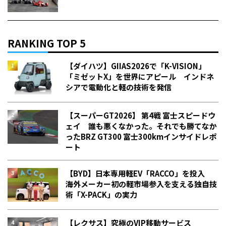
RANKING TOP 5
【ダイハツ】GIIAS2026で「K-VISION」
「ミゼットX」を世界にアピール インドネ
シアで電動化と軽の技術を発信
【スーパーGT2026】 第4戦 富士スピードウ
ェイ 誰も悪くなかった。それでも勝てなか
った――BRZ GT300 富士300kmインサイドレポ
ート
【BYD】日本専用軽EV「RACCO」を投入
海外メーカー初の軽市場参入を支える独自技
術「X-PACK」の実力
【レクサス】究極のVIP移動サービス