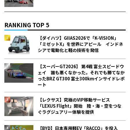
RANKING TOP 5
【ダイハツ】GIIAS2026で「K-VISION」
「ミゼットX」を世界にアピール インドネ
シアで電動化と軽の技術を発信
【スーパーGT2026】 第4戦 富士スピードウ
ェイ 誰も悪くなかった。それでも勝てなか
った――BRZ GT300 富士300kmインサイドレポ
ート
【レクサス】究極のVIP移動サービス
「LEXUS Flight」開始 陸・海・空をつな
ぐラグジュアリー体験を提供
【BYD】日本専用軽EV「RACCO」を投入